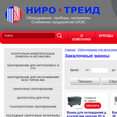
Оборудование, приборы, материалы
Cнабжение предприятий ЕАЭС
О
БРЕНДЫ
КОМПАНИИ
Главная
\
Оборудование для автосерв
КОНТРОЛЬНО-ИЗМЕРИТЕЛЬНЫЕ
Закалочные ванны
ПРИБОРЫ И АВТОМАТИКА
ОБОРУДОВАНИЕ ДЛЯ АВТОСЕРВИСА И
СТО
Цена:
от
до
ОБОРУДОВАНИЕ ДЛЯ ОБСЛУЖИВАНИЯ
ВСЕХ ТИПОВ АКБ
Показать
Сбро
СВАРОЧНОЕ ОБОРУДОВАНИЕ
ЦЕНТРАТОРЫ ДЛЯ ТРУБ
Стоимость
по запросу
заказать
ГАЗОСВАРОЧНОЕ ОБОРУДОВАНИЕ
Ванна для охлаждения д
Ва
РАСХОДНЫЕ СВАРОЧНЫЕ МАТЕРИАЛЫ
еталей при закалке 05.Э.
38