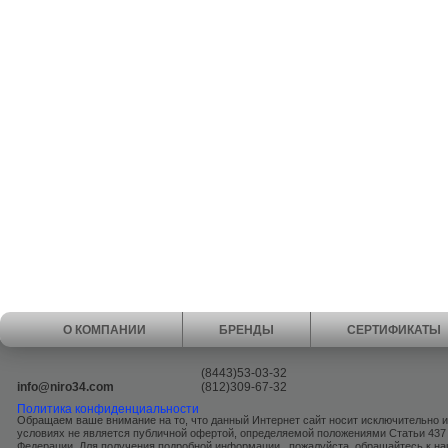
О КОМПАНИИ
БРЕНДЫ
СЕРТИФИКАТЫ
(8443)53-03-32
info@niro34.com
(812)309-67-32
Политика конфиденциальности
Обращаем ваше внимание на то, что данный Интернет сайт носит исключительно 
условиях не является публичной офертой, определяемой положениями Статьи 437
Федерации. Для получения подробной информации , пожалуйста, обращайтесь к 