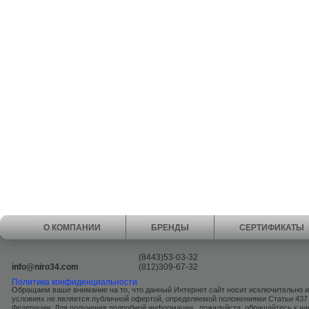
О КОМПАНИИ
БРЕНДЫ
СЕРТИФИКАТЫ
(8443)53-03-32
info@niro34.com
(812)309-67-32
Политика конфиденциальности
Обращаем ваше внимание на то, что данный Интернет сайт носит исключительно 
условиях не является публичной офертой, определяемой положениями Статьи 437
Федерации. Для получения подробной информации , пожалуйста, обращайтесь к 