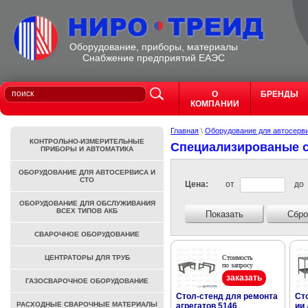
Оборудование, приборы, материалы
Cнабжение предприятий ЕАЭС
О
БРЕНДЫ
КОМПАНИИ
Главная
\
Оборудование для автосерв
КОНТРОЛЬНО-ИЗМЕРИТЕЛЬНЫЕ
Специализированые 
ПРИБОРЫ И АВТОМАТИКА
ОБОРУДОВАНИЕ ДЛЯ АВТОСЕРВИСА И
СТО
Цена:
от
до
ОБОРУДОВАНИЕ ДЛЯ ОБСЛУЖИВАНИЯ
ВСЕХ ТИПОВ АКБ
Показать
Сбро
СВАРОЧНОЕ ОБОРУДОВАНИЕ
ЦЕНТРАТОРЫ ДЛЯ ТРУБ
Стоимость
по запросу
заказать
ГАЗОСВАРОЧНОЕ ОБОРУДОВАНИЕ
Стол-стенд для ремонта
Ст
РАСХОДНЫЕ СВАРОЧНЫЕ МАТЕРИАЛЫ
агрегатов 5146
ии 