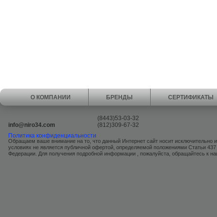
О КОМПАНИИ
БРЕНДЫ
СЕРТИФИКАТЫ
(8443)53-03-32
info@niro34.com
(812)309-67-32
Политика конфиденциальности
Обращаем ваше внимание на то, что данный Интернет сайт носит исключительно 
условиях не является публичной офертой, определяемой положениями Статьи 437
Федерации. Для получения подробной информации , пожалуйста, обращайтесь к 