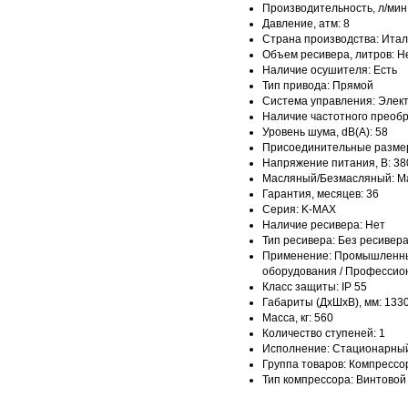
Производительность, л/мин
Давление, атм: 8
Страна производства: Ита
Объем ресивера, литров: Н
Наличие осушителя: Есть
Тип привода: Прямой
Система управления: Элек
Наличие частотного преобр
Уровень шума, dB(A): 58
Присоединительные размер
Напряжение питания, В: 38
Масляный/Безмасляный: М
Гарантия, месяцев: 36
Серия: K-MAX
Наличие ресивера: Нет
Тип ресивера: Без ресивер
Применение: Промышленный 
оборудования / Професси
Класс защиты: IP 55
Габариты (ДхШхВ), мм: 133
Масса, кг: 560
Количество ступеней: 1
Исполнение: Стационарны
Группа товаров: Компрессо
Тип компрессора: Винтовой