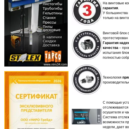
На винтовые к
гарантия
.
У большинства 
только на винт
Винтовой блок 
протестирован 
Гарантия наде
качества
– пров
испытания блок
полностью собр
Технология
пря
производительн
С помощью уст
отслеживаются 
осушителя и ча
Система отслеж
возможности пр
недели, дает в