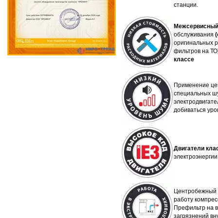
станции.
Межсервисный 
обслуживания
оригинальных р
фильтров на ТО
классе
Применение це
специальных шу
электродвигате
добиваться уро
Двигатели кла
электроэнергии
Центробежный 
работу компрес
Префильтр на в
загрязнений вн