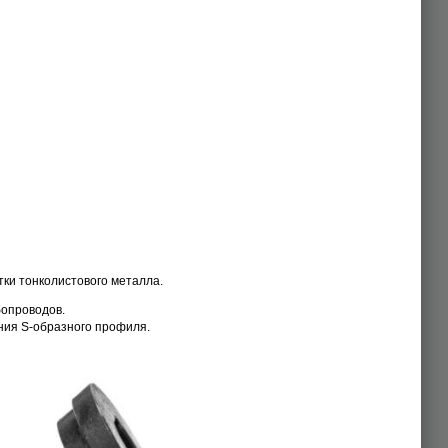
ки тонколистового металла.
бопроводов.
ния S-образного профиля.