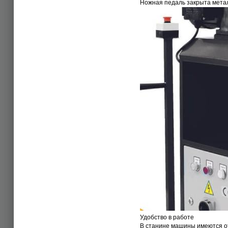
Ножная педаль закрыта метал
Удобство в работе
В станине машины имеются от