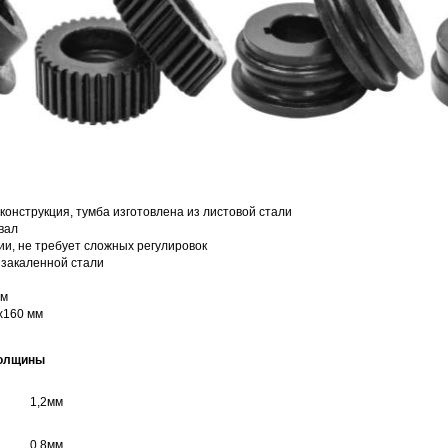
онструкция, тумба изготовлена из листовой стали
вал
ии, не требует сложных регулировок
 закаленной стали
мм
х160 мм
толщины
1,2мм
0,8мм