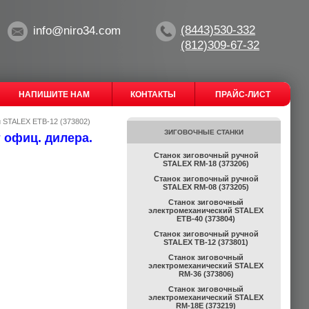
(8443)530-332
info@niro34.com
(812)309-67-32
НАПИШИТЕ НАМ
КОНТАКТЫ
ПРАЙС-ЛИСТ
 STALEX ETB-12 (373802)
ЗИГОВОЧНЫЕ СТАНКИ
 офиц. дилера.
Станок зиговочный ручной
STALEX RM-18 (373206)
Станок зиговочный ручной
STALEX RM-08 (373205)
Станок зиговочный
электромеханический STALEX
ETB-40 (373804)
Станок зиговочный ручной
STALEX TB-12 (373801)
Станок зиговочный
электромеханический STALEX
RM-36 (373806)
Станок зиговочный
электромеханический STALEX
RM-18E (373219)