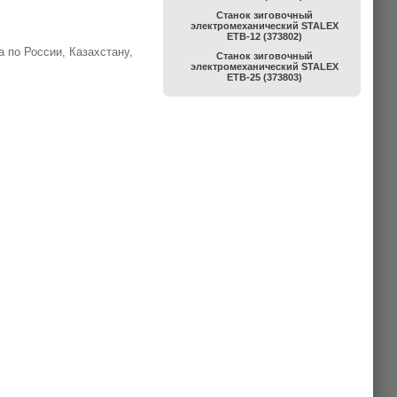
Станок зиговочный
электромеханический STALEX
ETB-12 (373802)
 по России, Казахстану,
Станок зиговочный
электромеханический STALEX
ETB-25 (373803)