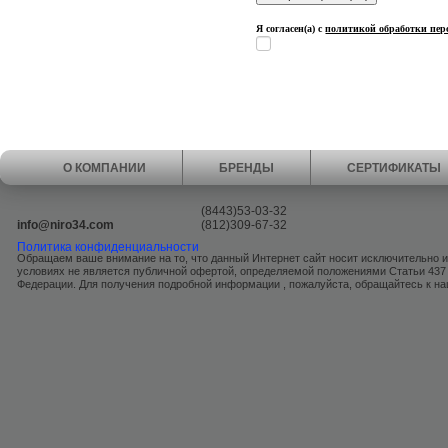
Я согласен(а) с
политикой обработки пе
О КОМПАНИИ
БРЕНДЫ
СЕРТИФИКАТЫ
(8443)53-03-32
info@niro34.com
(812)309-67-32
Политика конфиденциальности
Обращаем ваше внимание на то, что данный Интернет сайт носит исключительно 
условиях не является публичной офертой, определяемой положениями Статьи 437
Федерации. Для получения подробной информации , пожалуйста, обращайтесь к 