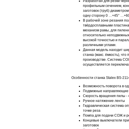
Разработан для резки черн
профильным сечением, конс
заготовок (труб) диаметро
одну сторону 0 …+45° …+60
В рабочей зоне резания по
твёрдосплавными пластина
механизм рамы, для пилен
относительно неподвижных 
высокой точностью и парал
различными углами.
Данная модель находит ши
станка (макс. ёмкость), чт
производстве. Система СОЖ
осуществляется переключат
Особенности станка Stalex BS-211
Возможность поворота в од
Подвижные направляющие 
Скорость вращения пилы - 4
Ручное натяжение ленты
Гидравлическая система оп
точке реза
Помпа для подачи СОЖ и р
Концевые выключатели при
заготовок