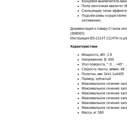
Концевой выключатель мах
Пила ленточная квалитет М
Скользящие тиски эффекти
Подъём рамы осуществляет
натяжения)
Документация к товару Станок ле
(388065)
Инструкция BS-2114T 2114TH ru.pd
Характеристики
Мощность, кВт: 2.8
Напряжение, В: 400
Угол поворота, °: 0 …+45° 
Скорость ленты, м/мин: 48. 
Полотно, мм: 34х1.1х4405
Привод: зубчатый
Максимальное сечение загот
Максимальное сечение загот
Максимальное сечение загот
Максимальное сечение загот
Максимальное сечение загот
Максимальное сечение загот
Масса, кг: 580