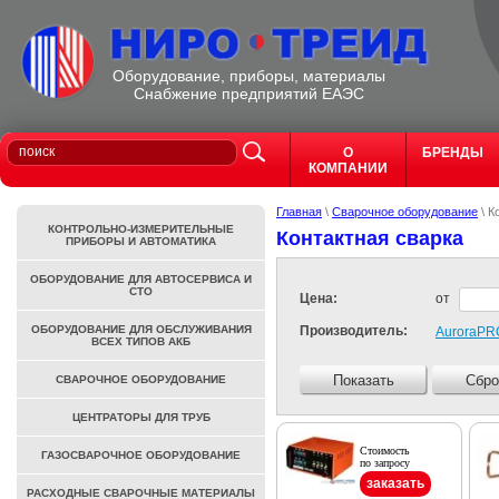
Оборудование, приборы, материалы
Cнабжение предприятий ЕАЭС
О
БРЕНДЫ
КОМПАНИИ
Главная
\
Сварочное оборудование
\ К
КОНТРОЛЬНО-ИЗМЕРИТЕЛЬНЫЕ
Контактная сварка
ПРИБОРЫ И АВТОМАТИКА
ОБОРУДОВАНИЕ ДЛЯ АВТОСЕРВИСА И
СТО
Цена:
от
ОБОРУДОВАНИЕ ДЛЯ ОБСЛУЖИВАНИЯ
Производитель:
AuroraPR
ВСЕХ ТИПОВ АКБ
Показать
Сбро
СВАРОЧНОЕ ОБОРУДОВАНИЕ
ЦЕНТРАТОРЫ ДЛЯ ТРУБ
Стоимость
ГАЗОСВАРОЧНОЕ ОБОРУДОВАНИЕ
по запросу
заказать
РАСХОДНЫЕ СВАРОЧНЫЕ МАТЕРИАЛЫ