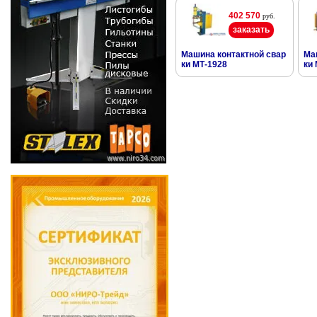
402 570
руб.
заказать
Машина контактной свар
Ма
ки МТ-1928
ки 