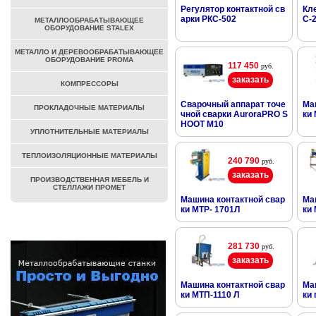
Регулятор контактной св
Кл
арки РКС-502
С-
МЕТАЛЛООБРАБАТЫВАЮЩЕЕ
ОБОРУДОВАНИЕ STALEX
МЕТАЛЛО И ДЕРЕВООБРАБАТЫВАЮЩЕЕ
ОБОРУДОВАНИЕ PROMA
117 450
руб.
заказать
КОМПРЕССОРЫ
Сварочный аппарат точе
Ма
ПРОКЛАДОЧНЫЕ МАТЕРИАЛЫ
чной сварки AuroraPRO S
ки
HOOT M10
УПЛОТНИТЕЛЬНЫЕ МАТЕРИАЛЫ
ТЕПЛОИЗОЛЯЦИОННЫЕ МАТЕРИАЛЫ
240 790
руб.
заказать
ПРОИЗВОДСТВЕННАЯ МЕБЕЛЬ И
СТЕЛЛАЖИ ПРОМЕТ
Машина контактной свар
Ма
ки МТР- 1701Л
ки 
281 730
руб.
заказать
Машина контактной свар
Ма
ки МТП-1110 Л
ки