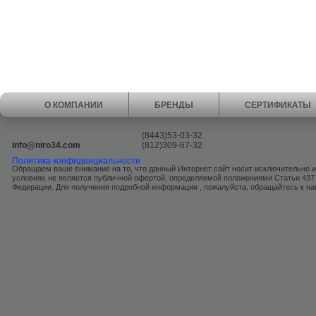
О КОМПАНИИ
БРЕНДЫ
СЕРТИФИКАТЫ
(8443)53-03-32
info@niro34.com
(812)309-67-32
Политика конфиденциальности
Обращаем ваше внимание на то, что данный Интернет сайт носит исключительно 
условиях не является публичной офертой, определяемой положениями Статьи 437
Федерации. Для получения подробной информации , пожалуйста, обращайтесь к 