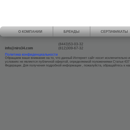
О КОМПАНИИ
БРЕНДЫ
СЕРТИФИКАТЫ
(8443)53-03-32
info@niro34.com
(812)309-67-32
Политика конфиденциальности
Обращаем ваше внимание на то, что данный Интернет сайт носит исключительно 
условиях не является публичной офертой, определяемой положениями Статьи 437
Федерации. Для получения подробной информации , пожалуйста, обращайтесь к 