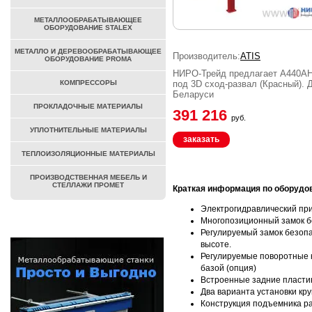
МЕТАЛЛООБРАБАТЫВАЮЩЕЕ
ОБОРУДОВАНИЕ STALEX
МЕТАЛЛО И ДЕРЕВООБРАБАТЫВАЮЩЕЕ
Производитель:
ATIS
ОБОРУДОВАНИЕ PROMA
НИРО-Трейд предлагает A440AH 
КОМПРЕССОРЫ
под 3D сход-развал (Красный). 
Беларуси
ПРОКЛАДОЧНЫЕ МАТЕРИАЛЫ
391 216
руб.
УПЛОТНИТЕЛЬНЫЕ МАТЕРИАЛЫ
заказать
ТЕПЛОИЗОЛЯЦИОННЫЕ МАТЕРИАЛЫ
ПРОИЗВОДСТВЕННАЯ МЕБЕЛЬ И
СТЕЛЛАЖИ ПРОМЕТ
Краткая информация по оборудо
Электрогидравлический пр
Многопозиционный замок б
Регулируемый замок безопа
высоте.
Регулируемые поворотные к
базой (опция)
Встроенные задние пласти
Два варианта установки кру
Конструкция подъемника р